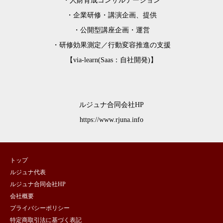
・人財育成コンサルテーション
・企業研修・講演企画、提供
・公開型講座企画・運営
・研修効果測定／行動変容推進の支援
【via-learn(Saas：自社開発)】
ルジュナ合同会社HP
https://www.rjuna.info
トップ
ルジュナ代表
ルジュナ合同会社HP
会社概要
プライバシーポリシー
特定商取引法に基づく表記